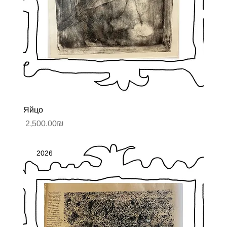
Яйцо
Цена
‏2,500.00 ‏₪
2026