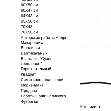
60X50 см
60Х47 см
64Х43 см
65Х50 см
70Х43
70Х50 см
Авторские работы Андрея
Макаревича
В наличии
Вертикальный
Выставка "Сухое
крепленое"
Горизонтальный
Квадрат
Лимитированная серия
Мерчендайз
Продана
Работы Саши Галицкого
Футболки
Кот - идиот