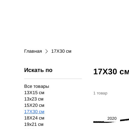
Главная
17X30 см
Искать по
17X30 с
Все товары
13X15 см
1 товар
13x23 см
15Х20 см
17X30 см
18X24 см
2020
19x21 см