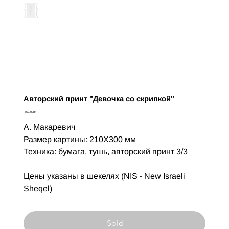
Авторский принт "Девочка со скрипкой"
Цена
‏560.00 ‏₪
А. Макаревич
Размер картины: 210X300 мм
Техника: бумага, тушь, авторский принт 3/3
Цены указаны в шекелях (NIS - New Israeli
Sheqel)
Sold