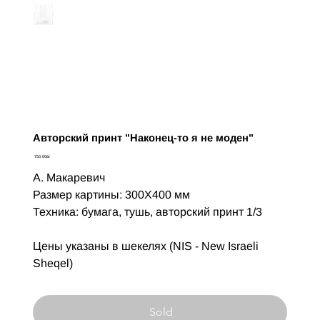
Авторский принт "Наконец-то я не моден"
Цена
‏750.00 ‏₪
А. Макаревич
Размер картины: 300X400 мм
Техника: бумага, тушь, авторский принт 1/3
Цены указаны в шекелях (NIS - New Israeli
Sheqel)
Sold