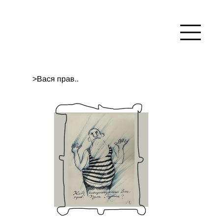
>
Вася прав..