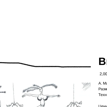
В
Цена
А. М
Разм
Техн
Цены