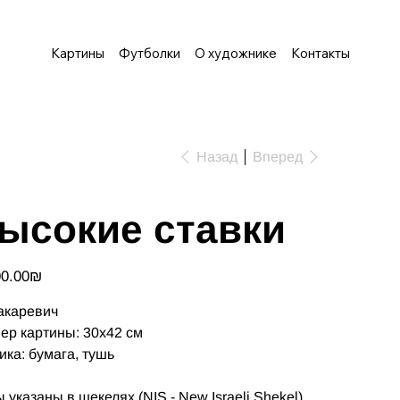
Картины
Футболки
О художнике
Контакты
Назад
Вперед
ысокие ставки
‏2,000.00 ‏₪
акаревич
ер картины: 30х42 см
ика: бумага, тушь
 указаны в шекелях (NIS - New Israeli Shekel)