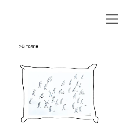
>
В толпе