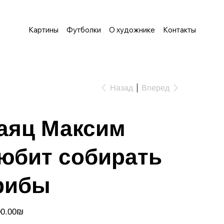
Картины
Футболки
О художнике
Контакты
Назад
Вперед
аяц Максим
юбит собирать
рибы
‏1,500.00 ‏₪