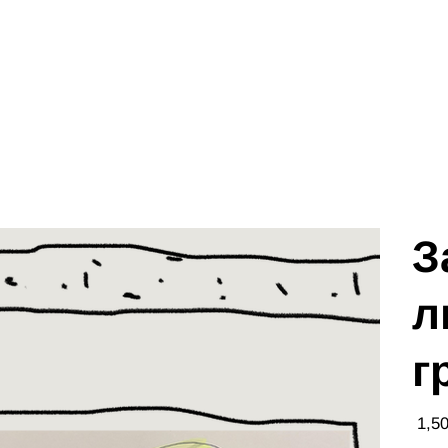
З
л
г
Цена