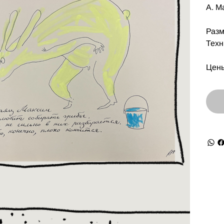
А. М
Разм
Техн
Цены