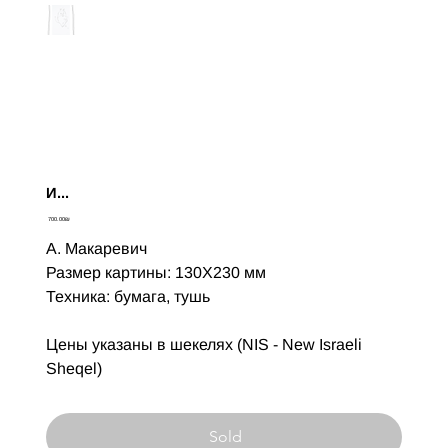
И...
Цена
‏700.00 ‏₪
А. Макаревич
Размер картины: 130X230 мм
Техника: бумага, тушь
Цены указаны в шекелях (NIS - New Israeli
Sheqel)
Sold