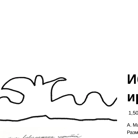
И
и
Цена
А. М
Разм