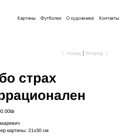
Картины
Футболки
О художнике
Контакты
Назад
Вперед
бо страх
ррационален
‏1,500.00 ‏₪
акаревич
ер картины: 21х30 см