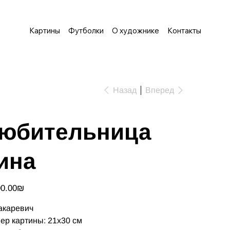
Картины
Футболки
О художнике
Контакты
Назад
Вперед
юбительница
ина
‏1,500.00 ‏₪
акаревич
ер картины: 21х30 см