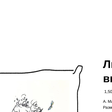
Л
в
Цена
А. М
Разм