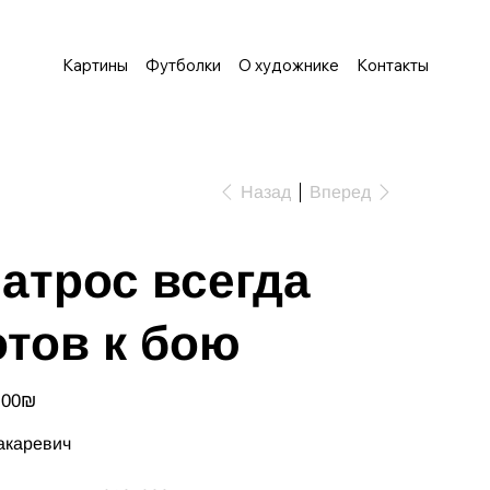
Картины
Футболки
О художнике
Контакты
Назад
Вперед
атрос всегда
отов к бою
‏750.00 ‏₪
акаревич