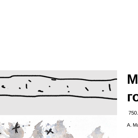
М
г
Цена
А. М