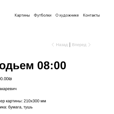
Картины
Футболки
О художнике
Контакты
Назад
Вперед
одьем 08:00
‏1,500.00 ‏₪
акаревич
ер картины: 210х300 мм
ика: бумага, тушь