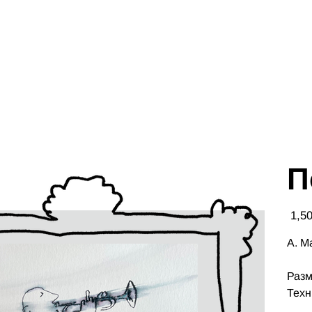
П
Цена
А. М
Разм
Техн