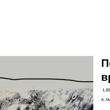
П
в
Цена
А. М