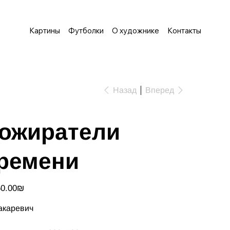
Картины
Футболки
О художнике
Контакты
Назад
Вперед
ожиратели
ремени
‏1,850.00 ‏₪
акаревич