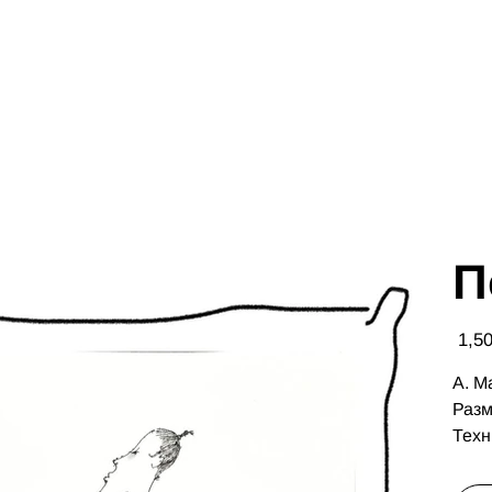
П
Цена
А. М
Разм
Техн