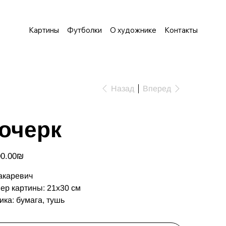
Картины
Футболки
О художнике
Контакты
Назад
Вперед
очерк
‏1,500.00 ‏₪
акаревич
ер картины: 21х30 см
ика: бумага, тушь