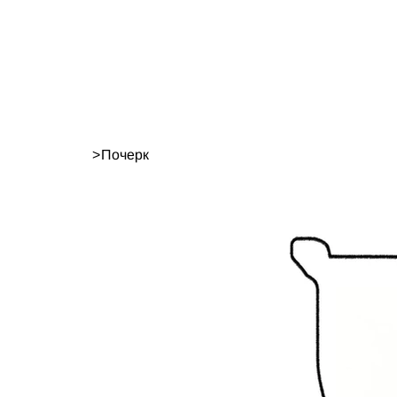
>
Почерк