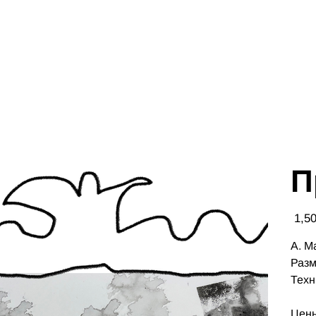
П
Цена
А. М
Разм
Техн
Цены