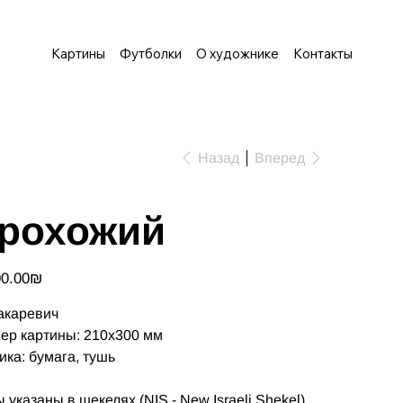
Картины
Футболки
О художнике
Контакты
Назад
Вперед
рохожий
‏1,500.00 ‏₪
акаревич
ер картины: 210х300 мм
ика: бумага, тушь
 указаны в шекелях (NIS - New Israeli Shekel)