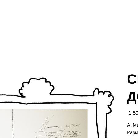
С
Д
Цена
А. М
Разм