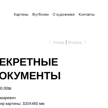
Картины
Футболки
О художнике
Контакты
Назад
Вперед
ЕКРЕТНЫЕ
ОКУМЕНТЫ
‏1,500.00 ‏₪
акаревич
ер картины: 320X460 мм