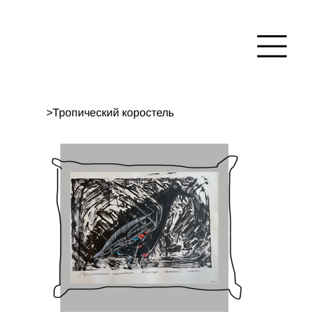
>
Тропический коростель