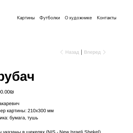
Картины
Футболки
О художнике
Контакты
Назад
Вперед
рубач
‏1,500.00 ‏₪
акаревич
ер картины: 210х300 мм
ика: бумага, тушь
 указаны в шекелях (NIS - New Israeli Shekel)