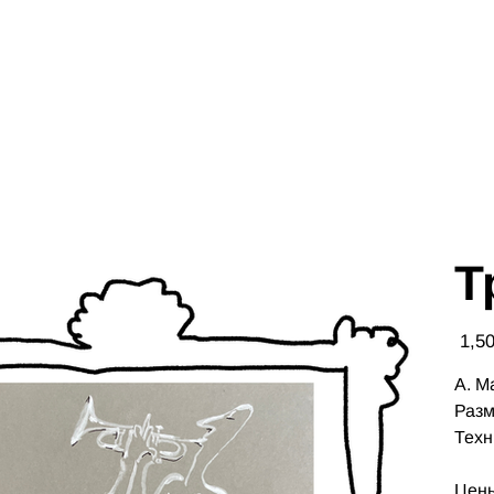
Т
Цена
А. М
Разм
Техн
Цены