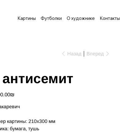
Картины
Футболки
О художнике
Контакты
Назад
Вперед
 антисемит
‏1,500.00 ‏₪
акаревич
ер картины: 210х300 мм
ика: бумага, тушь