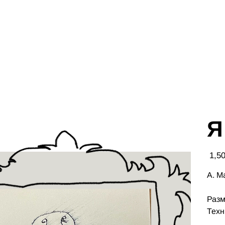
Я
Цена
А. М
Разм
Техн