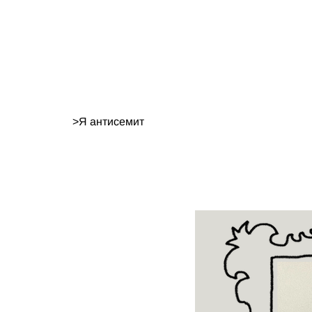
>
Я антисемит