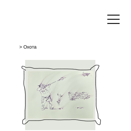
>
Oхота