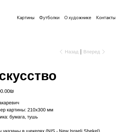
Картины
Футболки
О художнике
Контакты
Назад
Вперед
скусство
‏1,500.00 ‏₪
акаревич
ер картины: 210х300 мм
ика: бумага, тушь
 указаны в шекелях (NIS - New Israeli Shekel)