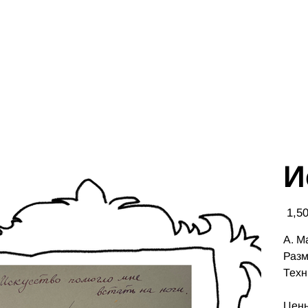
И
Цена
А. М
Разм
Техн
Цены